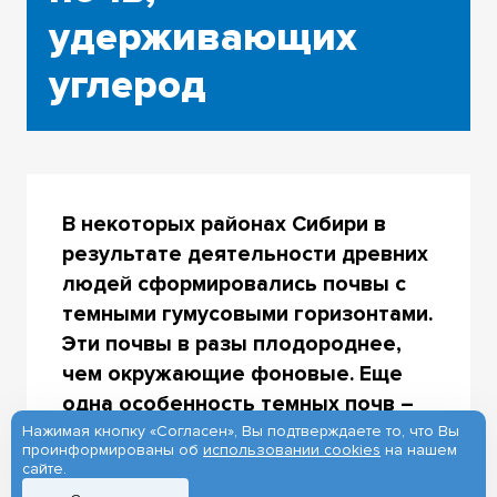
удерживающих
углерод
В некоторых районах Сибири в
результате деятельности древних
людей сформировались почвы с
темными гумусовыми горизонтами.
Эти почвы в разы плодороднее,
чем окружающие фоновые. Еще
одна особенность темных почв –
повышенная способность
Нажимая кнопку «Согласен», Вы подтверждаете то, что Вы
проинформированы об
использовании cookies
на нашем
удерживать углерод – главную
сайте.
составляющую парниковых газов