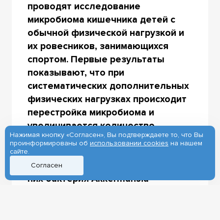
проводят исследование
микробиома кишечника детей с
обычной физической нагрузкой и
их ровесников, занимающихся
спортом. Первые результаты
показывают, что при
систематических дополнительных
физических нагрузках происходит
перестройка микробиома и
увеличивается количество
Нажимая кнопку «Согласен», Вы подтверждаете то, что Вы
микроорганизмов, которые
проинформированы об
использовании cookies
на нашем
активно вовлекаются в
сайте.
метаболические процессы. Среди
Согласен
них бактерия Akkermansia
muciniphila, которая играет
важную роль в состоянии
слизистой оболочки кишечника.