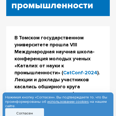
промышленности
В Томском государственном
университете прошла VIII
Международная научная школа-
конференция молодых ученых
«Катализ: от науки к
промышленности» (
CatConf-2024
).
Лекции и доклады участников
касались обширного круга
современных задач в сфере
Нажимая кнопку «Согласен», Вы подтверждаете то, что Вы
катализа – от новых подходов к
проинформированы об
использовании cookies
на нашем
сайте.
приготовлению катализаторов,
Согласен
физико-химических методов