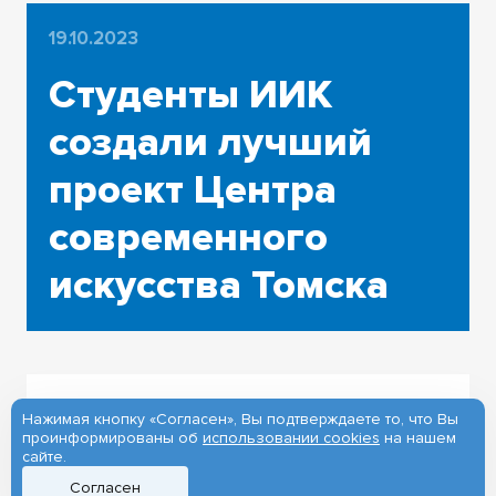
19.10.2023
Студенты ИИК
создали лучший
проект Центра
современного
искусства Томска
Нажимая кнопку «Согласен», Вы подтверждаете то, что Вы
Проект магистрантов кафедры
проинформированы об
использовании cookies
на нашем
дизайна Института искусств и
сайте.
культуры Томского
Согласен