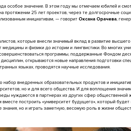
да особое значение. В этом году мы отмечаем юбилей и смо
на протяжении 25 лет проектов, через те долгосрочные соц
ализованным инициативам, — говорит
Оксана Орачева
, гене
листов, которые внесли значимый вклад в развитие высшег
т медицины и физики до истории и лингвистики. Во многих ун
 совершенствоваться программы, поддержанные Фондом дес
дисциплин, открываются новые направления подготовки спе
ранных языках, проводятся научные исследования.
о набор внедренных образовательных продуктов и инициатив.
рситетов, но и для всего общества. И для воплощения значи
реды нуждаются в партнерах из других сфер общественной 
м вместе построить «университет будущего», который будет 
 знания, но и играть заметную, весомую роль в жизни общес