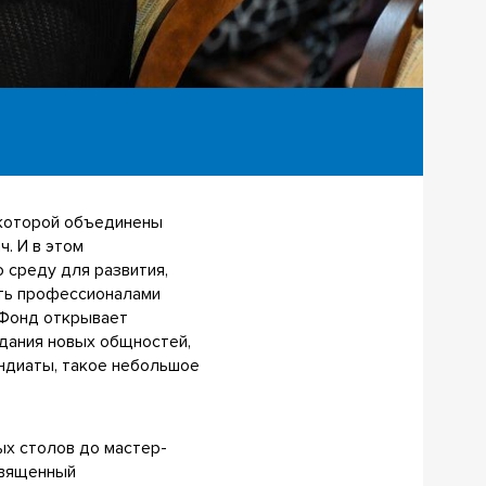
 которой объединены
. И в этом
 среду для развития,
ать профессионалами
 Фонд открывает
здания новых общностей,
ендиаты, такое небольшое
ых столов до мастер-
священный