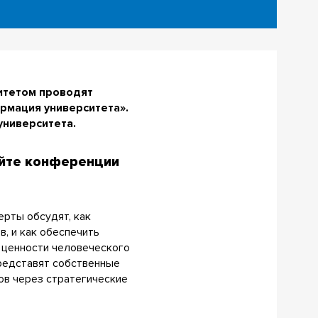
итетом проводят
рмация университета».
университета.
айте конференции
ерты обсудят, как
, и как обеспечить
а ценности человеческого
представят собственные
тов через стратегические