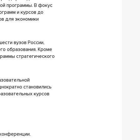
ой программы. В фокус
ограмм и курсов до
ов для экономики
шести вузов России,
го образования. Кроме
граммы стратегического
азовательной
днократно становились
разовательных курсов
 конференции.