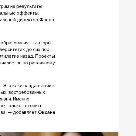
трим на результаты
иальные эффекты,
ральный директор Фонда
о образования — авторы
иверситетах до сих пор
ятилетие назад. Проекты
циалистов по различному
 Это ключ к адаптации к
мых, востребованных
жизни. Именно
не только готовить
тва, — добавляет
Оксана