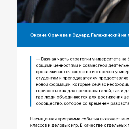
Оксана Орачева и Эдуард Галажинский на 
— Важная часть стратегии университета на
общими ценностями и совместной деятельно
прослеживается сходство интересов универ
студентам и преподавателям предоставляет
новой формации, которые сейчас необходи
горизонты как для преподавателей, так и 
где люди объединяются для достижения цел
сообщество, которое со временем разраста
Насыщенная программа события включает множ
классов и деловых игр. В качестве отдельных