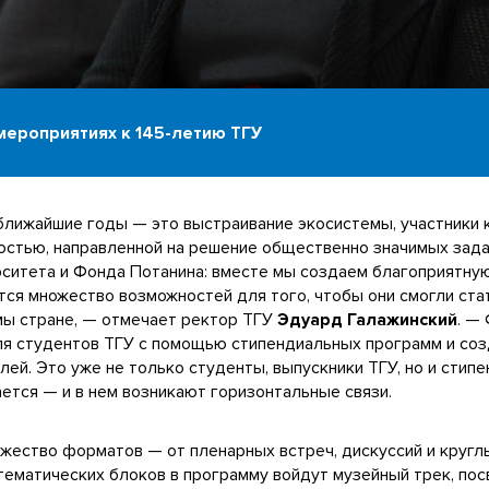
мероприятиях к 145-летию ТГУ
 ближайшие годы — это выстраивание экосистемы, участники
стью, направленной на решение общественно значимых задач
ситета и Фонда Потанина: вместе мы создаем благоприятную
ся множество возможностей для того, чтобы они смогли ст
мы стране, — отмечает ректор ТГУ
Эдуард Галажинский
. —
для студентов ТГУ с помощью стипендиальных программ и со
ей. Это уже не только студенты, выпускники ТГУ, но и стип
ется — и в нем возникают горизонтальные связи.
ество форматов — от пленарных встреч, дискуссий и кругл
 тематических блоков в программу войдут музейный трек, по