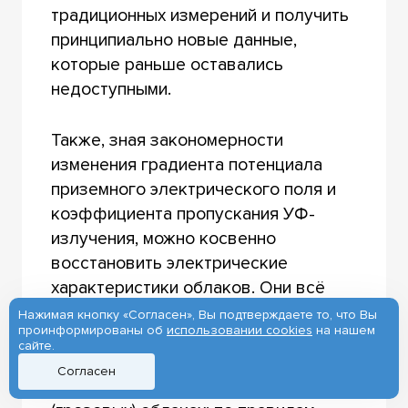
традиционных измерений и получить
принципиально новые данные,
которые раньше оставались
недоступными.
Также, зная закономерности
изменения градиента потенциала
приземного электрического поля и
коэффициента пропускания УФ-
излучения, можно косвенно
восстановить электрические
характеристики облаков. Они всё
еще изучены достаточно слабо — их
Нажимая кнопку «Согласен», Вы подтверждаете то, что Вы
проинформированы об
использовании cookies
на нашем
регистрация и оценка дорога и
сайте.
технически сложна, особенно если
Согласен
говорить о кучево-дождевых