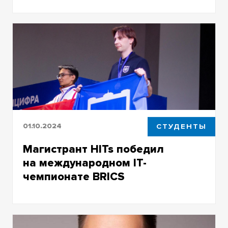
Конкурс проведен в рамках нацпроекта
«Экономика данных»
01.10.2024
СТУДЕНТЫ
Магистрант HITs победил
на международном IT-
чемпионате BRICS
Это вторая награда Владислава на
чемпионате BRICS+ Future Skills & Tech
Challenge – два года назад он выиграл