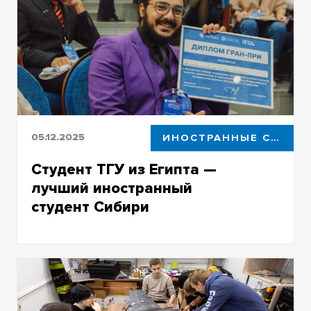
работой над реальными проектами
05.12.2025
ИНОСТРАННЫЕ СТУДЕНТЫ
Студент ТГУ из Египта —
лучший иностранный
студент Сибири
Мина Микаель победил на окружном этапе
Всероссийского конкурса для иностранных
студентов СтудRussia