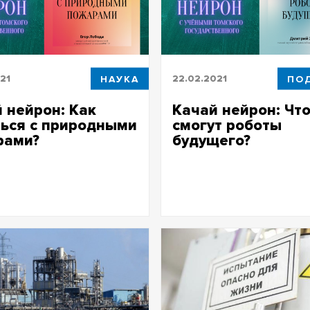
21
НАУКА
22.02.2021
ПО
 нейрон: Как
Качай нейрон: Чт
ься с природными
смогут роботы
рами?
будущего?
йрон: Как бороться с
Качай нейрон: Что смогут ро
ыми пожарами?
будущего?