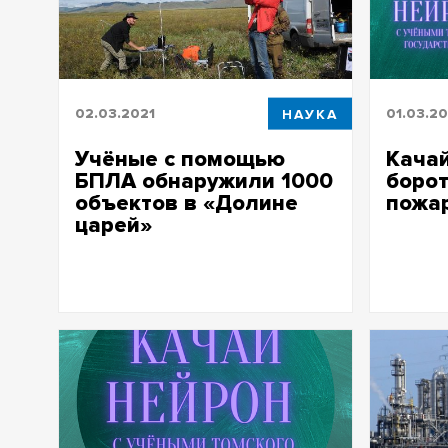
02.03.2021
НАУКА
01.03.20
Учёные с помощью
Качай
БПЛА обнаружили 1000
борот
объектов в «Долине
пожа
царей»
Качай не
природн
Учёные с помощью БПЛА обнаружили
1000 объектов в «Долине царей»