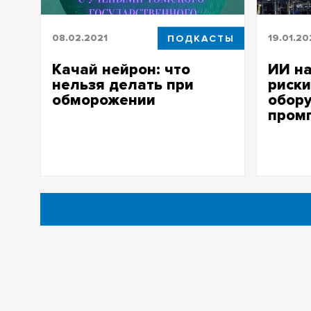
08.02.2021
ПОДКАСТЫ
19.01.20
Качай нейрон: что
ИИ н
нельзя делать при
риск
обморожении
обор
пром
Качай нейрон: что нельзя делать при
обморожении
ИИ научи
оборудов