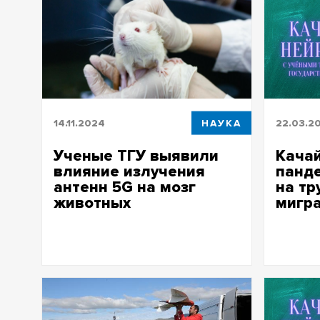
14.11.2024
НАУКА
22.03.2
Ученые ТГУ выявили
Качай
влияние излучения
панд
антенн 5G на мозг
на тр
животных
мигра
Исследование выполнено при
Качай не
поддержке федеральной программы
отразила
«Приоритет 2030»