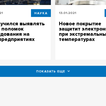
21
НАУКА
13.01.2021
аучился выявлять
Новое покрытие
и поломок
защитит электрон
удования на
при экстремальн
предприятиях
температурах
лся выявлять риски поломок
Новое покрытие защитит эле
ания на промпредприятиях
при экстремальных температу
ПОКАЗАТЬ ЕЩЕ