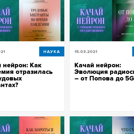
021
НАУКА
15.03.2021
 нейрон: Как
Качай нейрон:
емия отразилась
Эволюция радиос
удовых
– от Попова до 5G
нтах?
Качай нейрон: Эволюция рад
– от Попова до 5G
йрон: Как пандемия
сь на трудовых мигрантах?