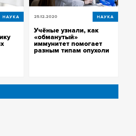
НАУКА
25.12.2020
НАУКА
Учёные узнали, как
ику
«обманутый»
ых
иммунитет помогает
разным типам опухоли
ктронику
Учёные узнали, как «обманутый»
рах
иммунитет помогает разным типам
опухоли