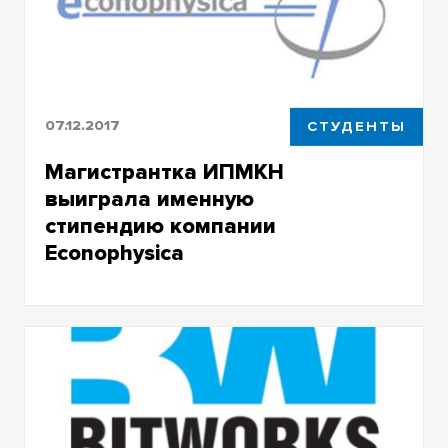
07.12.2017
СТУДЕНТЫ
Магистрантка ИПМКН
выиграла именную
стипендию компании
Econophysica
Магистрантка ИПМКН выиграла именную
стипендию компании Econophysica