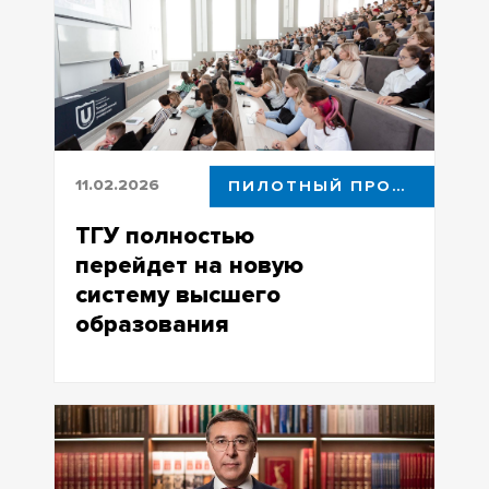
точки зрения минералогии
11.02.2026
ПИЛОТНЫЙ ПРОЕКТ
ТГУ полностью
перейдет на новую
систему высшего
образования
С 1 сентября все первокурсники и
поступающие в магистратуру и
аспирантуру ТГУ будут учиться на
пилотных направлениях