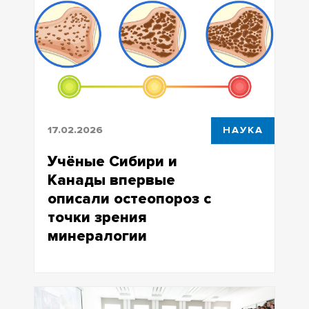
университетами и Ассоциациtq
юристов России
17.02.2026
НАУКА
Учёные Сибири и
Канады впервые
описали остеопороз с
точки зрения
минералогии
Учёные ТГУ с коллегами из СибГМУ,
Иркутска и Канады впервые описали
изменения кости при остеопорозе с