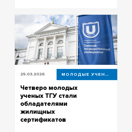
Эдуард Галажинский выступил на
выездном заседании Комитета
Госдумы РФ по науке и высшему
образованию
25.03.2026
МОЛОДЫЕ УЧЕНЫЕ
Четверо молодых
ученых ТГУ стали
обладателями
жилищных
сертификатов