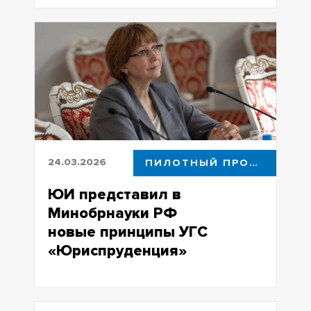
Всего с 2019 года сотрудники
университета получили на улучшение
жилищных условий более 39 млн
рублей
24.03.2026
ПИЛОТНЫЙ ПРОЕКТ
ЮИ представил в
Минобрнауки РФ
новые принципы УГС
«Юриспруденция»
Проектирование велось совместно с
вузами-пилотами, профильными