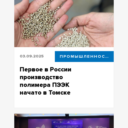
исполнителей гособоронзаказа
03.09.2025
ПРОМЫШЛЕННОСТЬ
Первое в России
производство
полимера ПЭЭК
начато в Томске
ИХТЦ в партнерстве с ТГУ и
Институтом пластмасс начинает
выпуск полиэфирэфиркетона для
высокотехнологичных отраслей