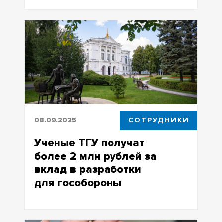
Производство этого вещества
поддержано Минпромторгом РФ в
рамках программы по развитию
электронного машиностроения
08.09.2025
СОТРУДНИКИ
Ученые ТГУ получат
более 2 млн рублей за
вклад в разработки
для гособороны
Минпромторг России подвел итоги
конкурса стипендий для