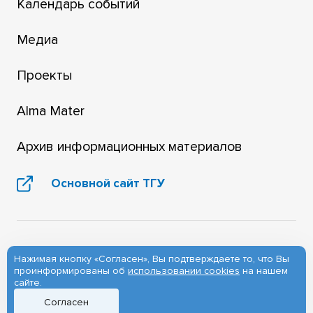
Календарь событий
Медиа
Проекты
Alma Mater
Архив информационных материалов
Основной сайт ТГУ
Нажимая кнопку «Согласен», Вы подтверждаете то, что Вы
проинформированы об
использовании cookies
на нашем
сайте.
(3822) 529-604
Согласен