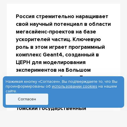
Россия стремительно наращивает
свой научный потенциал в области
мегасайенс-проектов на базе
ускорителей частиц. Ключевую
роль в этом играет программный
комплекс Geant4, созданный в
ЦЕРН для моделирования
экспериментов на Большом
адронном коллайдере. Для
Нажимая кнопку «Согласен», Вы подтверждаете то, что Вы
расширения и упрощения доступа
проинформированы об
использовании cookies
на нашем
сайте.
к этому мощному инструменту для
Согласен
российских ученых и инженеров
Томский государственный
университет создал веб-
платформу и «зеркальный» сервер