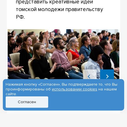
представить креативные идеи
томской молодежи правительству
РФ.
1/4
Нажимая кнопку «Согласен», Вы подтверждаете то, что Вы
проинформированы об
использовании cookies
на нашем
сайте.
ОБРАЗОВАНИЕ
ФОРУМЫ
Согласен
СТУДЕНТЫ
БОЛЬШОЙ УНИВЕРСИТЕТ
РЕКТОР