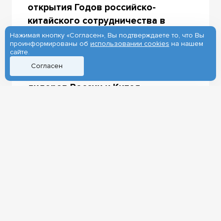
открытия Годов российско-
китайского сотрудничества в
области образования. Это
Нажимая кнопку «Согласен», Вы подтверждаете то, что Вы
проинформированы об
использовании cookies
на нашем
мероприятие стало частью
сайте.
важного события: сегодня в
Согласен
Пекине проходили переговоры
лидеров России и Китая —
Владимира Путина и Си Цзиньпина.