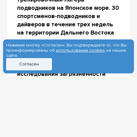
подводников на Японское море. 30
спортсменов-подводников и
дайверов в течение трех недель
на территории Дальнего Востока
проведут тренировочные
Нажимая кнопку «Согласен», Вы подтверждаете то, что Вы
заплывы, а также совместно с
проинформированы об
использовании cookies
на нашем
сайте.
сотрудниками Биологического
Согласен
института ТГУ продолжат
исследования загрязненности
Японского моря микро- и
макропластиком. Тренировочный
лагерь приурочен к 65-летнему
юбилею клуба.
– Японское море – это место силы
нашего клуба. Наши спортсмены