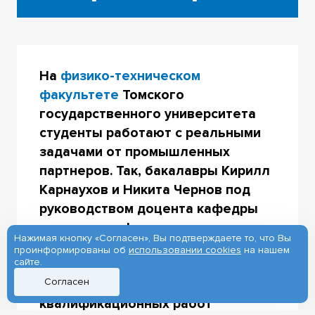
На
физико-техническом
факультете
Томского
государственного университета
студенты работают с реальными
задачами от промышленных
партнеров. Так, бакалавры Кирилл
Карнаухов и Никита Чернов под
руководством доцента кафедры
механики деформируемого
Нажимая кнопку «Согласен», Вы подтверждаете то, что Вы
твердого тела ФТФ ТГУ
проинформированы об
использовании cookies
на нашем
сайте.
Александра Козулина при
Согласен
подготовке своих выпускных
квалификационных работ