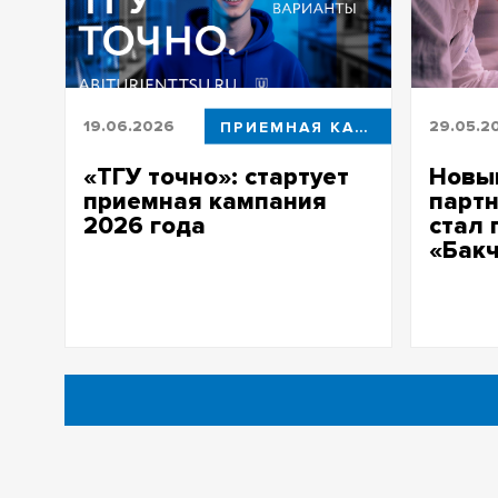
19.06.2026
ПРИЕМНАЯ КАМПАНИЯ
29.05.2
«ТГУ точно»: стартует
Новы
приемная кампания
парт
2026 года
стал 
«Бак
В ТГУ открыты новые программы и
выделено более 4 000 бюджетных
Питомник
мест
обучения
селекци