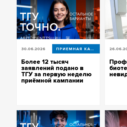
30.06.2026
ПРИЕМНАЯ КАМПАНИЯ
26.06.2
Более 12 тысяч
Проф
заявлений подано в
биоте
ТГУ за первую неделю
неви
приёмной кампании
Магистра
человек 
Это на 4 000 заявлений больше, чем
зачем би
в прошлом году
«невидим