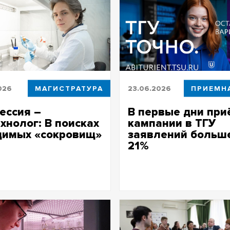
026
МАГИСТРАТУРА
23.06.2026
ессия –
В первые дни при
хнолог: В поисках
кампании в ТГУ
димых «сокровищ»
заявлений больш
21%
нт БИ ТГУ – о том, чему
может научиться у природы и
Абитуриенты из шести стран 
ологи ТГУ охотятся на
документы преимущественно
ок»
инженерные направления