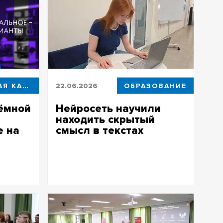
ПРИЕМНАЯ КАМПАНИЯ
22.06.2026
ОБРАЗОВАНИЕ
ёмной
Нейросеть научили
находить скрытый
е на
смысл в текстах
Авторская программа на Python умеет
находить скрытые противоречия в
подали
текстах методом деконструкции
 на