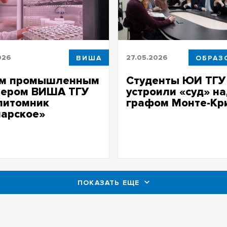
026
ВИША
27.05.2026
ОБРАЗ
м промышленным
Студенты ЮИ ТГУ
нером ВИША ТГУ
устроили «суд» н
питомник
графом Монте-Кр
чарское»
На литературных вечерах сту
преподаватели квалифициру
 будет площадкой для
действия персонажей по уго
 будущих агрономов,
правовым составам
онеров, биоинформатиков
ПОКАЗАТЬ ЕЩЕ