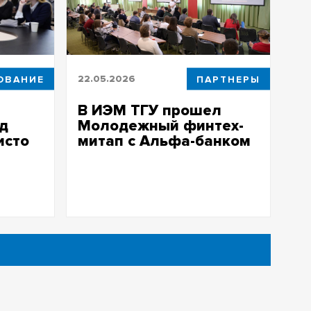
ОВАНИЕ
22.05.2026
ПАРТНЕРЫ
В ИЭМ ТГУ прошел
ад
Молодежный финтех-
исто
митап с Альфа-банком
денты и
На финтех-митапе представили новую
ют
образовательную программу ТГУ
ловно-