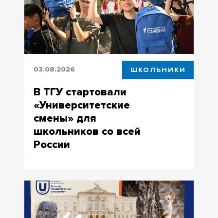
специзделиях
03.08.2026
ШКОЛЬНИКИ
В ТГУ стартовали
«Университетские
смены» для
школьников со всей
России
50 ребят со всей страны приехали в
Томск, чтобы пройти гуманитарный
трек