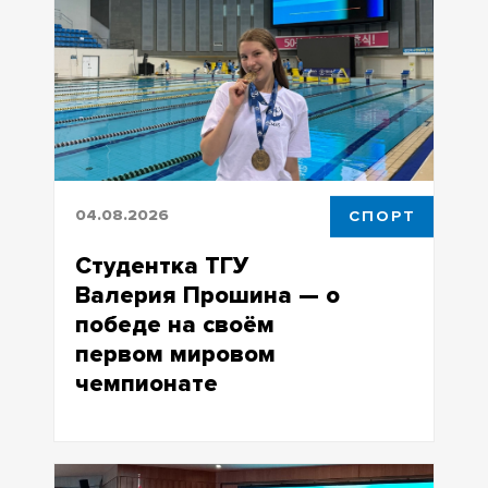
болотами – ключевой регион для
изучения трансформации климата
04.08.2026
СПОРТ
Студентка ТГУ
Валерия Прошина — о
победе на своём
первом мировом
чемпионате
В составе сборной страны она
установила рекорды России и Европы