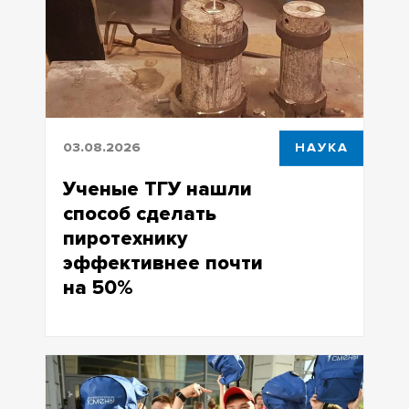
экологических угроз
03.08.2026
НАУКА
Ученые ТГУ нашли
способ сделать
пиротехнику
эффективнее почти
на 50%
Исследование металлических
порошков показало, что можно
улучшить их свойства для
использования в пиротехнических и