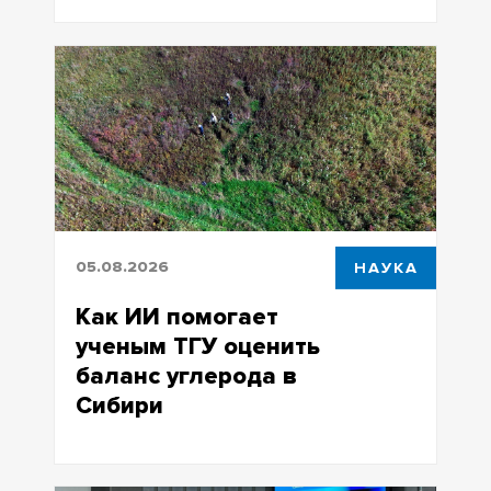
Научная библиотека ТГУ стала
партнерской площадкой нового
городского праздника
05.08.2026
НАУКА
Как ИИ помогает
ученым ТГУ оценить
баланс углерода в
Сибири
Томская область с уникальными
ландшафтами и Васюганскими