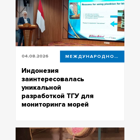
и выиграла два золота чемпионата
мира по подводному плаванию
04.08.2026
МЕЖДУНАРОДНОЕ СОТРУДНИЧЕСТВО
Индонезия
заинтересовалась
уникальной
разработкой ТГУ для
мониторинга морей
Подводные обсерватории ТГУ могут
быть использованы на побережье
Явы для раннего выявления