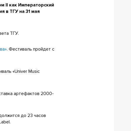
м II как Императорский
я в ТГУ на 31 мая
вета ТГУ.
ва»
. Фестиваль пройдет с
валь «Univer Music
ыставка артефактов 2000-
должится до 23 часов
Label.