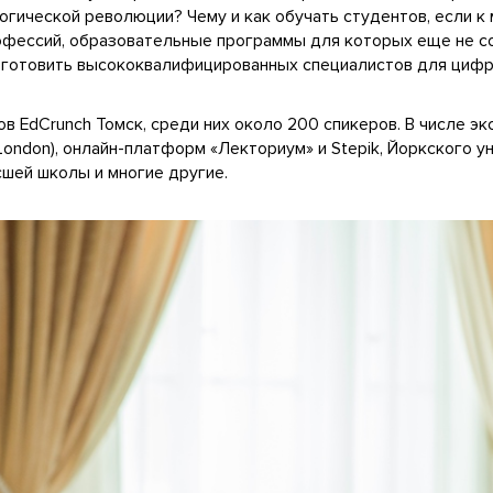
гической революции? Чему и как обучать студентов, если к 
рофессий, образовательные программы для которых еще не 
ь готовить высококвалифицированных специалистов для циф
в EdCrunch Томск, среди них около 200 спикеров. В числе э
 London), онлайн-платформ «Лекториум» и Stepik, Йоркского у
сшей школы и многие другие.