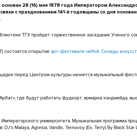
основан 28 (16) мая 1878 года Императором Александро
связи с празднованием 141-й годовщины со дня основани
.
иблиотеки ТГУ пройдет торжественное заседание Ученого со
27) состоится открытие
арт-фестиваля «мУкА. Склады искусст
ощадке перед Центром культуры начнется музыкальный фести
Арбат», где будут работать фудкорт, ярмарка хэндмейда, в
а Императорского университета. Музыкальная программа про
s Malaya, Agresia, Vandls, Ternovoy (Ex. Terry) By Black Star 