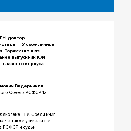
ЕН, доктор
иотеке ТГУ своё личное
х. Торжественная
ранее выпускник ЮИ
е главного корпуса
мович Ведерников
,
ного Совета РСФСР 12
блиотеке ТГУ. Среди книг
ике, а также уникальные
та РСФСР и судьи