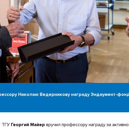
фессору Николаю Ведерникову награду Эндаумент-фон
т ТГУ
Георгий Майер
вручил профессору награду за активно