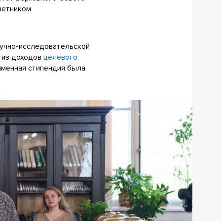
оветником
аучно-исследовательской
я из доходов
целевого
именная стипендия была