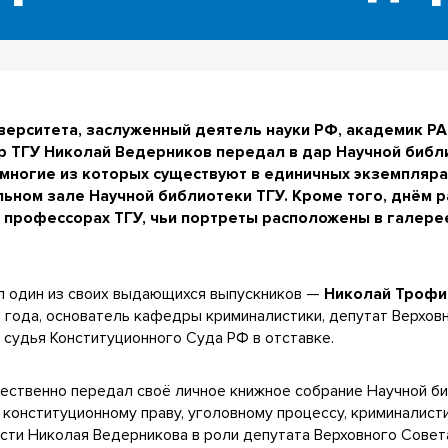
верситета, заслуженный деятель науки РФ, академик РА
р ТГУ Николай Ведерников передал в дар Научной библ
 многие из которых существуют в единичных экземпляра
ьном зале Научной библиотеки ТГУ. Кроме того, днём 
 профессорах ТГУ, чьи портреты расположены в галере
л один из своих выдающихся выпускников —
Николай Трофи
 года, основатель кафедры криминалистики, депутат Верхов
 судья Конституционного Суда РФ в отставке.
ественно передал своё личное книжное собрание Научной би
 конституционному праву, уголовному процессу, криминалист
сти Николая Ведерникова в роли депутата Верховного Сове