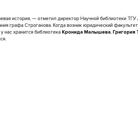
невая история, — отметил директор Научной библиотеки ТГУ
ания графа Строганова. Когда возник юридический факульте
 у нас хранится библиотека
Кронида Малышева
,
Григория 
ся.