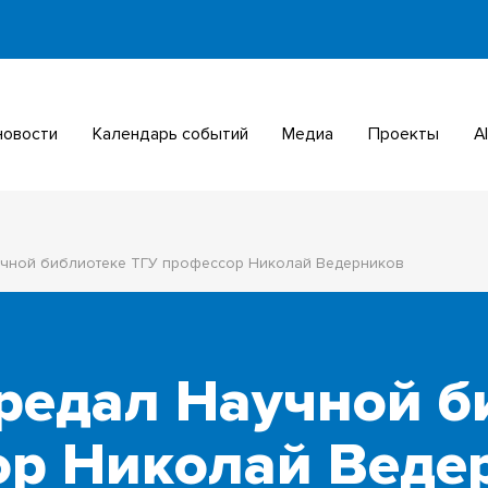
 новости
Календарь событий
Медиа
Проекты
аучной библиотеке ТГУ профессор Николай Ведерников
ередал Научной б
ор Николай Веде