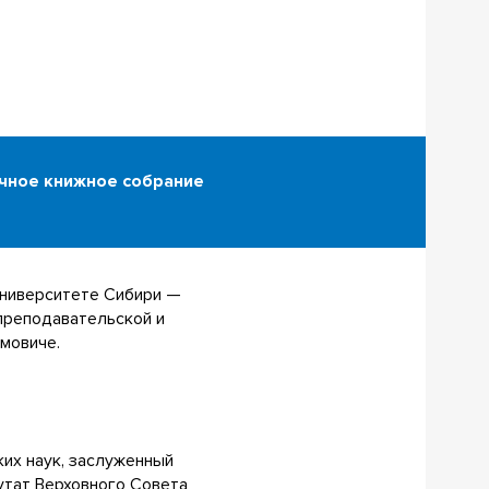
ичное книжное собрание
университете Сибири —
преподавательской и
мовиче.
их наук, заслуженный
утат Верховного Совета