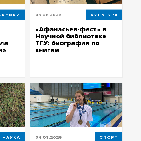
СКНИКИ
05.08.2026
КУЛЬТУРА
«Афанасьев-фест» в
Научной библиотеке
ла
ТГУ: биография по
и»
книгам
Научная библиотека ТГУ стала
партнерской площадкой нового
городского праздника
дра
У
НАУКА
04.08.2026
СПОРТ