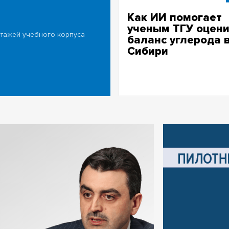
Как ИИ помогает
ученым ТГУ оцени
этажей учебного корпуса
баланс углерода 
Сибири
Томская область с уникальн
ландшафтами и Васюганским
болотами – ключевой регион
изучения трансформации кли