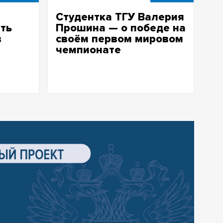
Студентка ТГУ Валерия
ть
Прошина — о победе на
в
своём первом мировом
чемпионате
ыми
В составе сборной страны она
и
установила рекорды России и Европы
 для
и выиграла два золота чемпионата
мата
мира по подводному плаванию