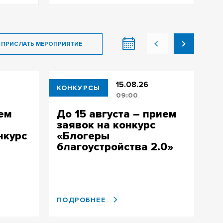
ПРИСЛАТЬ МЕРОПРИЯТИЕ
15.08.26
КОНКУРСЫ
КО
09:00
ием
До 15 августа – прием
И
заявок на конкурс
к
нкурс
«Блогеры
у
благоустройства 2.0»
а
т
ПОДРОБНЕЕ
ПО