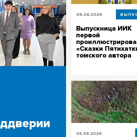
06.08.2026
ВЫПУ
Выпускница ИИК
первой
проиллюстрирова
«Сказки Пятихатк
томского автора
Кристина Сартакова создала
иллюстрации к книге Алексан
Ковешникова, посвящённой
легендарному общежитию ТГ
еддверии
05.08.2026