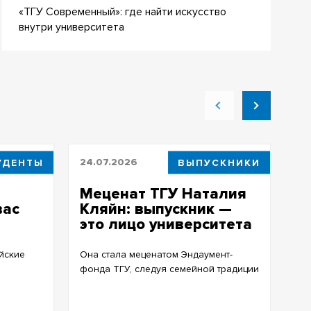
«ТГУ Современный»: где найти искусство
внутри университета
УДЕНТЫ
24.07.2026
ВЫПУСКНИКИ
24
Меценат ТГУ Наталия
А
вас
Кляйн: выпускник —
д
это лицо университета
к
Г
йские
Она стала меценатом Эндаумент-
фонда ТГУ, следуя семейной традиции
Це
ст
20