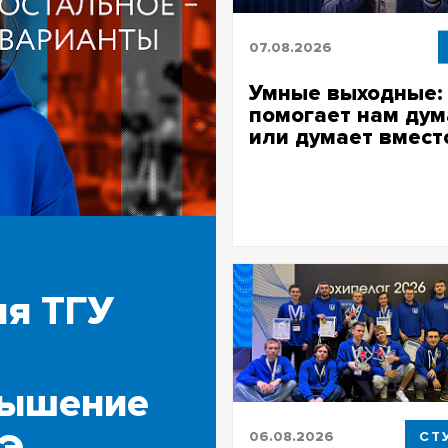
07.08.2026
Умные выходные:
помогает нам дум
или думает вмест
Объясняет сотрудник Центра
когнитивных исследований и
нейронаук ТГУ Сергей Моисе
ия ТГУ
вышение
06.08.2026
СТ