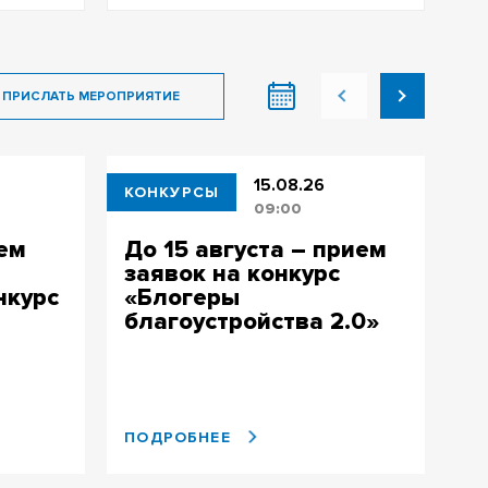
ПРИСЛАТЬ МЕРОПРИЯТИЕ
15.08.26
КОНКУРСЫ
КО
09:00
ием
До 15 августа – прием
И
заявок на конкурс
к
нкурс
«Блогеры
у
благоустройства 2.0»
а
т
ПОДРОБНЕЕ
ПО