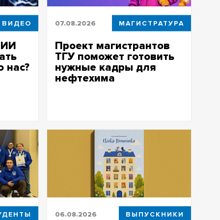
ВИДЕО
07.08.2026
МАГИСТРАТУРА
 ИИ
Проект магистрантов
ать
ТГУ поможет готовить
о нас?
нужные кадры для
нефтехима
Систему анализа спроса и
ев
предложения на рынке труда создают
магистранты программы «Дата-
аналитика для бизнеса»
УДЕНТЫ
06.08.2026
ВЫПУСКНИКИ