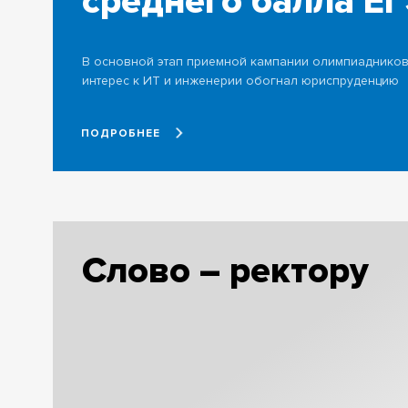
среднего балла Е
В основной этап приемной кампании олимпиадников 
интерес к ИТ и инженерии обогнал юриспруденцию
ПОДРОБНЕЕ
Слово – ректору