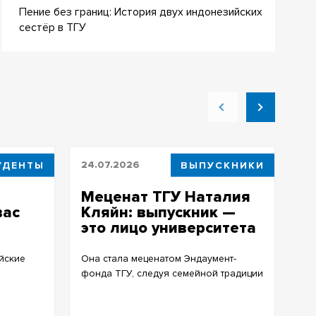
Пение без границ: История двух индонезийских
сестёр в ТГУ
УДЕНТЫ
24.07.2026
ВЫПУСКНИКИ
24
Меценат ТГУ Наталия
А
вас
Кляйн: выпускник —
д
это лицо университета
к
Г
йские
Она стала меценатом Эндаумент-
фонда ТГУ, следуя семейной традиции
Це
ст
20