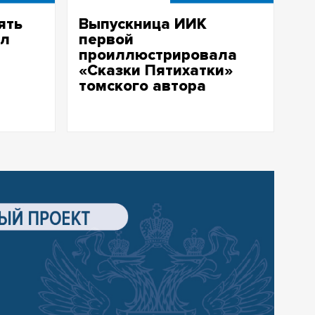
ять
Выпускница ИИК
ил
первой
проиллюстрировала
«Сказки Пятихатки»
томского автора
Кристина Сартакова создала
е
иллюстрации к книге Александра
Ковешникова, посвящённой
легендарному общежитию ТГУ