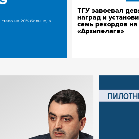
ГЭ
ТГУ завоевал дев
наград и установ
стало на 20% больше, а
семь рекордов на
«Архипелаге»
Центральная тема проектно-
образовательного интенсива
«Архипелага»-2026 – развити
автономных технологий