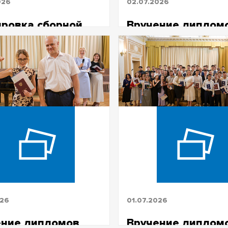
026
02.07.2026
ровка сборной
Вручение диплом
о академической
ФЖ 2026
ле
ада Гилёва, ФЖ ТГУ
026
01.07.2026
ение дипломов
Вручение диплом