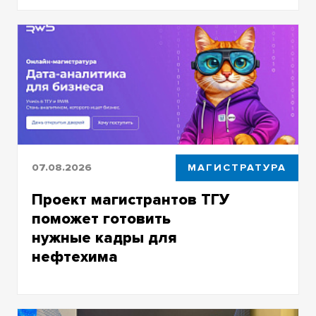
Объясняет сотрудник Центра когнитивных
исследований и нейронаук ТГУ Сергей
Моисеев
07.08.2026
МАГИСТРАТУРА
Проект магистрантов ТГУ
поможет готовить
нужные кадры для
нефтехима
Систему анализа спроса и предложения на
рынке труда создают магистранты