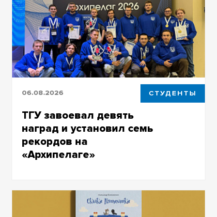
программы «Дата-аналитика для бизнеса»
06.08.2026
СТУДЕНТЫ
ТГУ завоевал девять
наград и установил семь
рекордов на
«Архипелаге»
Центральная тема проектно-
образовательного интенсива
«Архипелага»-2026 – развитие автономных
технологий