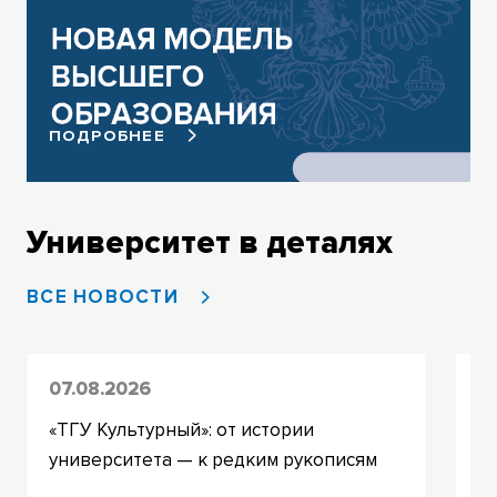
ПОДРОБНЕЕ
Университет в деталях
ВСЕ НОВОСТИ
07.08.2026
31
«ТГУ Культурный»: от истории
«Т
университета — к редким рукописям
по