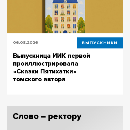
06.08.2026
ВЫПУСКНИКИ
Выпускница ИИК первой
проиллюстрировала
«Сказки Пятихатки»
томского автора
Кристина Сартакова создала иллюстрации к
книге Александра Ковешникова,
посвящённой легендарному общежитию
Слово – ректору
ТГУ