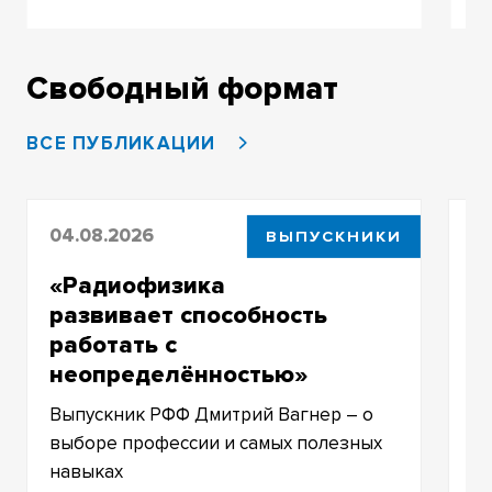
Свободный формат
ВСЕ ПУБЛИКАЦИИ
04.08.2026
03
ВЫПУСКНИКИ
«Радиофизика
Б
развивает способность
ф
работать с
п
неопределённостью»
Чт
Выпускник РФФ Дмитрий Вагнер – о
выборе профессии и самых полезных
навыках